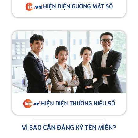
HIỆN DIỆN GƯƠNG MẶT SỐ
HIỆN DIỆN THƯƠNG HIỆU SỐ
VÌ SAO CẦN ĐĂNG KÝ TÊN MIỀN?