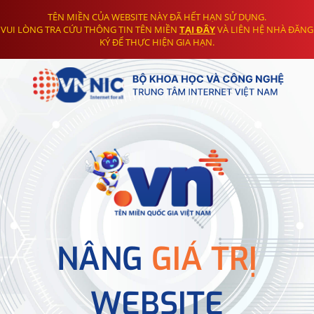
TÊN MIỀN CỦA WEBSITE NÀY ĐÃ HẾT HẠN SỬ DỤNG.
VUI LÒNG TRA CỨU THÔNG TIN TÊN MIỀN
TẠI ĐÂY
VÀ LIÊN HỆ NHÀ ĐĂNG
KÝ ĐỂ THỰC HIỆN GIA HẠN.
NÂNG
GIÁ TRỊ
WEBSITE