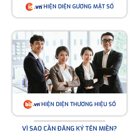
HIỆN DIỆN GƯƠNG MẶT SỐ
HIỆN DIỆN THƯƠNG HIỆU SỐ
VÌ SAO CẦN ĐĂNG KÝ TÊN MIỀN?