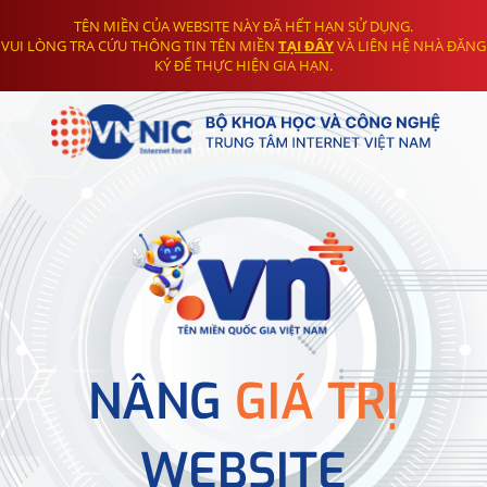
TÊN MIỀN CỦA WEBSITE NÀY ĐÃ HẾT HẠN SỬ DỤNG.
VUI LÒNG TRA CỨU THÔNG TIN TÊN MIỀN
TẠI ĐÂY
VÀ LIÊN HỆ NHÀ ĐĂNG
KÝ ĐỂ THỰC HIỆN GIA HẠN.
NÂNG
GIÁ TRỊ
WEBSITE